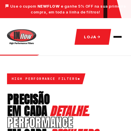
🏁 Use o cupom
NEWFLOW
e ganhe 5% OFF na sua primeira
compra, em toda a linha de filtros!
LOJA
HIGH PERFORMANCE FILTERS
PRECISÃO
EM CADA
DETALHE.
PERFORMANCE