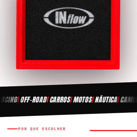
NG
/
OFF-ROAD
/
CARROS
/
MOTOS
/
NÁUTICA
/
CAMINHÕE
POR QUE ESCOLHER